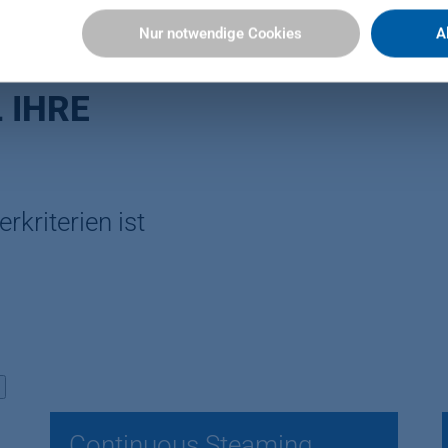
Sie hier:
Nur notwendige Cookies
A
ressum
 IHRE
rkriterien ist
Continuous Steaming