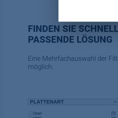
Weitere Informationen finden 
Datenschutzerklärung
|
Imp
FINDEN SIE SCHNELL
PASSENDE LÖSUNG
Eine Mehrfachauswahl der Filte
möglich.
PLATTENART
Span
[2]