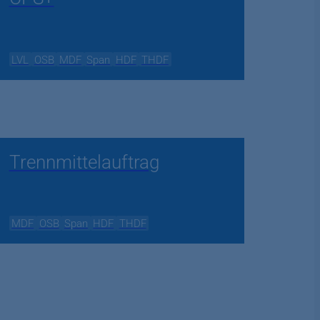
LVL
OSB
MDF
Span
HDF
THDF
Trennmittelauftrag
MDF
OSB
Span
HDF
THDF