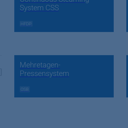
System CSS
HFDP
Mehretagen-
Pressensystem
OSB