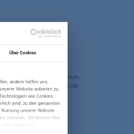
Über Cookies
ren Sie Ihre Lebenszykluskosten,
llen, andere helfen uns,
g hochwertiger Span-, MDF-, OSB-
 unserer Website anbieten zu
leinen, aber zuverlässigen
 Technologien wie Cookies,
nten kontinuierlichen
derlich sind, zu den genannten
er Nutzung unserer Website
es zulassen. Sie können Ihre
 oder widerrufen.