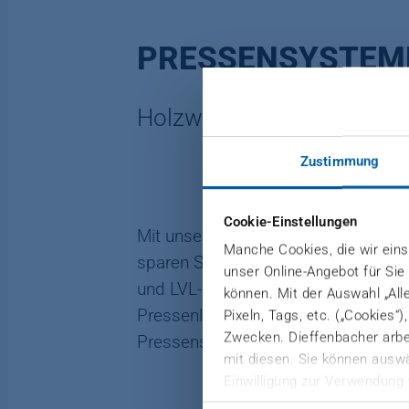
PRESSENSYSTEM
Holzwerkstoffplatten wirts
Zustimmung
Cookie-Einstellungen
Mit unseren Pressensystemen steiger
Manche Cookies, die wir einse
sparen Sie Holz, Leim sowie Energie
unser Online-Angebot für Sie
und LVL-Platten. Gemeinsam finden w
können. Mit der Auswahl „All
Pressenlösungen bis zur kontinuierl
Pixeln, Tags, etc. („Cookies“
Zwecken. Dieffenbacher arbei
Pressensysteme in sich vereint.
mit diesen. Sie können auswä
Einwilligung zur Verwendung 