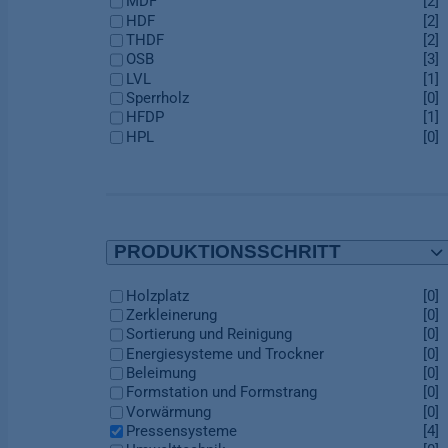
MDF
[2]
HDF
[2]
THDF
[2]
OSB
[3]
LVL
[1]
Sperrholz
[0]
HFDP
[1]
HPL
[0]
PRODUKTIONSSCHRITT
Holzplatz
[0]
Zerkleinerung
[0]
Sortierung und Reinigung
[0]
Energiesysteme und Trockner
[0]
Beleimung
[0]
Formstation und Formstrang
[0]
Vorwärmung
[0]
Pressensysteme
[4]