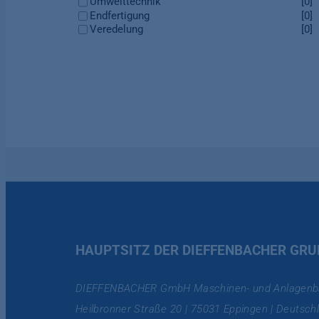
Umwelttechnik
[0]
Endfertigung
[0]
Veredelung
[0]
HAUPTSITZ DER DIEFFENBACHER GRU
DIEFFENBACHER GmbH Maschinen- und Anlagenb
Heilbronner Straße 20 | 75031 Eppingen | Deutsch