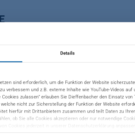
E
chaftlicher produzieren
Details
n Sie die Wirtschaftlichkeit Ihrer Produktion. Reduzie
tzen sind erforderlich, um die Funktion der Website sicherzuste
 und erhöhen Sie Ihre Produktivität bei der Herstellun
 zu verbessern und z.B. externe Inhalte wie YouTube-Videos auf
ir das richtige System für Ihre Anforderungen – von k
e Cookies zulassen“ erlauben Sie Dieffenbacher den Einsatz von
ichen Highend-Presse CPS+, die die Vorteile aller bekan
), welche nicht zur Sicherstellung der Funktion der Website erfor
tet hierfür mit Drittanbietern zusammen und teilt Daten zu Ihr
hlen, ob Sie alle Cookies akzeptieren oder nur notwendige Cooki
von Cookies jederzeit in unserer Datenschutzerklärung anpassen