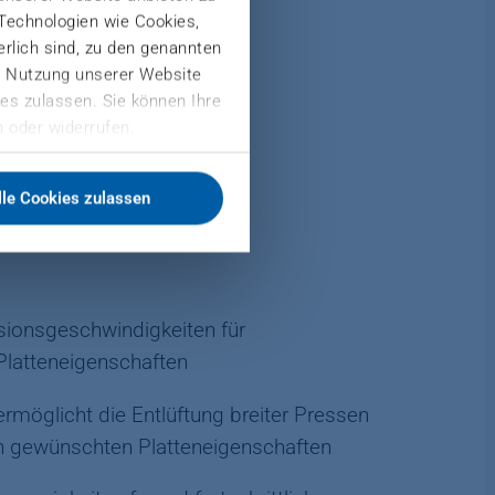
 Technologien wie Cookies,
derlich sind, zu den genannten
ktion
er Nutzung unserer Website
es zulassen. Sie können Ihre
 oder widerrufen.
lle Cookies zulassen
ionsgeschwindigkeiten für
Platteneigenschaften
möglicht die Entlüftung breiter Pressen
en gewünschten Platteneigenschaften