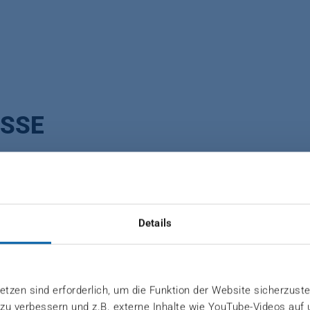
SSE
ellung großformatiger OSB-Platten unter präziser Dr
Details
tzen sind erforderlich, um die Funktion der Website sicherzuste
 zu verbessern und z.B. externe Inhalte wie YouTube-Videos auf