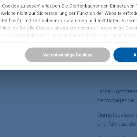
e Cookies zulassen“ erlauben Sie Dieffenbacher den Einsatz von
), welche nicht zur Sicherstellung der Funktion der Website erfor
OSB-Produ
tet hierfür mit Drittanbietern zusammen und teilt Daten zu Ihr
hlen, ob Sie alle Cookies akzeptieren oder nur notwendige Cooki
von Cookies jederzeit in unserer Datenschutzerklärung anpassen
Sie hier:
Nur notwendige Cookies
A
ressum
Hohe Kompress
hervorragende 
Dampfauslass er
und führt zu d