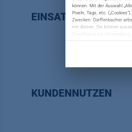
können. Mit der Auswahl „All
Pixeln, Tags, etc. („Cookies“
EINSATZ
Zwecken. Dieffenbacher arbei
mit diesen. Sie können auswä
Einwilligung zur Verwendung 
Weitere Informationen finden 
Datenschutzerklärung
|
Imp
KUNDENNUTZEN