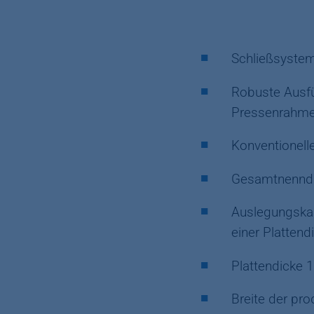
Schließsystem
Robuste Ausfü
Pressenrahme
Konventionell
Gesamtnenndr
Auslegungskap
einer Plattend
Plattendicke
Breite der pr