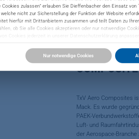
e Cookies zulassen“ erlauben Sie Dieffenbacher den Einsatz von
), welche nicht zur Sicherstellung der Funktion der Website erfor
tet hierfür mit Drittanbietern zusammen und teilt Daten zu Ihr
hlen, ob Sie alle Cookies akzeptieren oder nur notwendige Cooki
von Cookies jederzeit in unserer Datenschutzerklärung anpassen
Sie hier:
SO HABEN W
Nur notwendige Cookies
A
ressum
COMPOSITE
TxV Aero Composites ist 
Mack. Es wurde gegründ
PAEK-Verbundwerkstoffen
Luft- und Raumfahrtindu
der Aerospace-Branche z