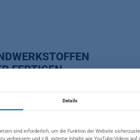
UNDWERKSTOFFEN
R FERTIGEN
s, Bristol (USA)
Details
 gelten besondere Anforderungen an die Qualität und B
tzen sind erforderlich, um die Funktion der Website sicherzuste
 zu verbessern und z.B. externe Inhalte wie YouTube-Videos auf
zdem kostengünstig produzieren will, braucht die rich