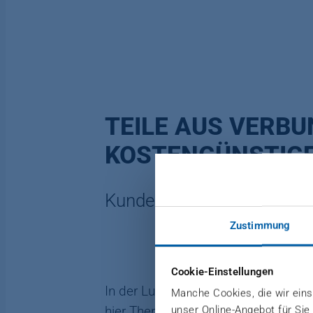
TEILE AUS VERB
KOSTENGÜNSTIGE
Kunde: TxV Aero Composite
Zustimmung
Cookie-Einstellungen
In der Luft- und Raumfahrtindustrie
Manche Cookies, die wir einse
unser Online-Angebot für Sie
hier Thermoplaste in Großserie trot