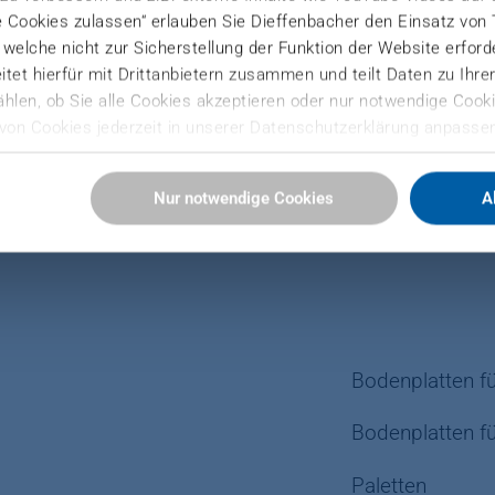
mte Anlagentechnik von DIEFFENBACHER kann individue
e Cookies zulassen“ erlauben Sie Dieffenbacher den Einsatz von
), welche nicht zur Sicherstellung der Funktion der Website erfor
tet hierfür mit Drittanbietern zusammen und teilt Daten zu Ihr
hlen, ob Sie alle Cookies akzeptieren oder nur notwendige Cooki
von Cookies jederzeit in unserer Datenschutzerklärung anpassen
Sie hier:
Nur notwendige Cookies
A
ressum
Bodenplatten f
Bodenplatten f
Paletten