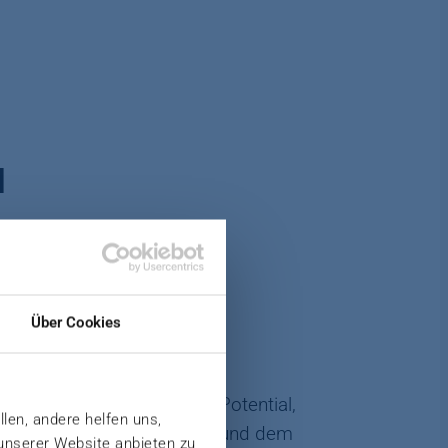
N
Über Cookies
 Stückzahl bei gleichzeitig
echnologie bietet großes Potential,
llen, andere helfen uns,
er komplett aufzubereiten und dem
 unserer Website anbieten zu