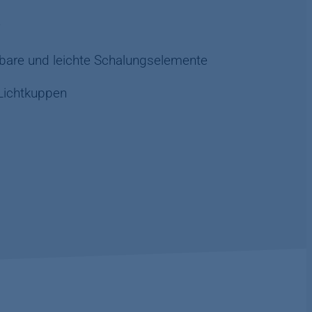
r
are und leichte Schalungselemente
 Lichtkuppen