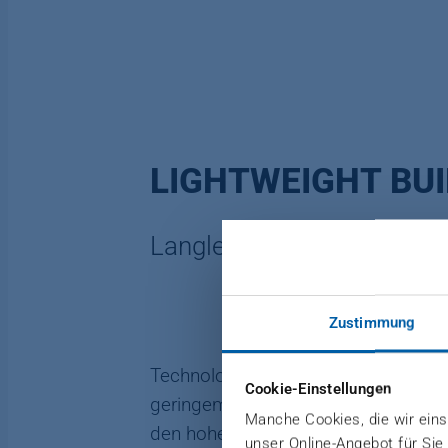
LIGHTWEIGHT BU
Langlebige Leichtbauteile 
Zustimmung
Technologien wie SMC und LFT-D eign
Cookie-Einstellungen
geringem Ausschuss und optimaler M
Manche Cookies, die wir einse
den hohen Ressourcenverbrauch der
unser Online-Angebot für Sie