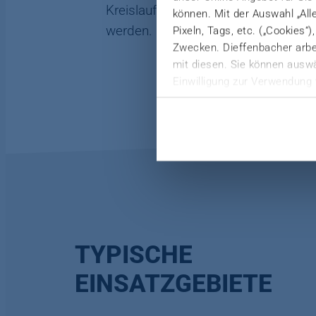
Kreislauf zurückzuführen. Die gesa
können. Mit der Auswahl „All
werden.
Pixeln, Tags, etc. („Cookies“
Zwecken. Dieffenbacher arbei
mit diesen. Sie können auswä
Einwilligung zur Verwendung 
Weitere Informationen finden 
Datenschutzerklärung
|
Imp
TYPISCHE
EINSATZGEBIETE