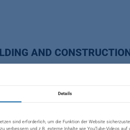
ILDING AND CONSTRUCTIO
mit hoher Traglast
Details
en sich hervorragend, um langlebige Bauteile in hoher
aterialausnutzung herzustellen. Vor allem die LFT-D-T
tzen sind erforderlich, um die Funktion der Website sicherzuste
 Baubranche zu minimieren und defekte Bauteile wied
 zu verbessern und z.B. externe Inhalte wie YouTube-Videos auf