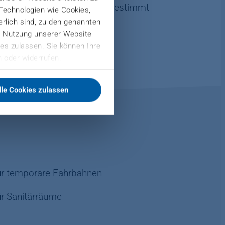
ll auf Ihre Bedürfnisse abgestimmt
 Technologien wie Cookies,
derlich sind, zu den genannten
er Nutzung unserer Website
es zulassen. Sie können Ihre
 oder widerrufen.
lle Cookies zulassen
ür temporäre Fahrbahnen
ür Sanitärräume