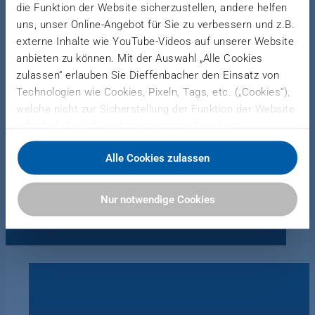
die Funktion der Website sicherzustellen, andere helfen
uns, unser Online-Angebot für Sie zu verbessern und z.B.
externe Inhalte wie YouTube-Videos auf unserer Website
Holzwerkstoffe
anbieten zu können. Mit der Auswahl „Alle Cookies
zulassen“ erlauben Sie Dieffenbacher den Einsatz von
Mehr erfahren
Technologien wie Cookies, Pixeln, Tags, etc. („Cookies“),
welche nicht zur Sicherstellung der Funktion der Website
erforderlich sind, zu den genannten Zwecken.
Dieffenbacher arbeitet hierfür mit Drittanbietern
Alle Cookies zulassen
zusammen und teilt Daten zu Ihrer Nutzung unserer
Website mit diesen. Sie können auswählen, ob Sie alle
Forming
Cookies akzeptieren oder nur notwendige Cookies
Nur notwendige Cookies
zulassen. Sie können Ihre Einwilligung zur Verwendung
Mehr erfahren
von Cookies jederzeit in unserer Datenschutzerklärung
anpassen oder widerrufen.
Weitere Informationen finden Sie hier:
Datenschutzerklärung
|
Impressum