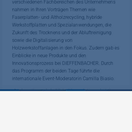
verschiedenen Fachbereichen des Unternehmens
nahmen in Ihren Vorträgen Themen wie
Faserplatten- und Altholzrecycling, hybride
Werkstoffplatten und Spezialanwendungen, die
Zukunft des Trocknens und der Abluftreinigung
sowie die Digitalisierung von
Holzwerkstoffanlagen in den Fokus. Zudem gab es
Einblicke in neue Produkte und den
Innovationsprozess bei DIEFFENBACHER. Durch
das Programm der beiden Tage führte die
internationale Event-Moderatorin Camilla Biasio.
„Auch und gerade in Nicht-Ligna-Jahren sind der
Wissensdurst und der Wunsch nach dem
persönlichen Austausch bei unseren Partnern und
Kunden offenbar enorm groß“, stellt Zipf
abschließend fest. „Mit unserem Technologie-
Symposium wollen wir daher auch in zwei Jahren