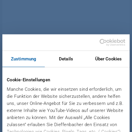
News Holzwerkstoffe
|
21. Mai 2026
Zustimmung
Details
Über Cookies
ERFOLGREICHE
FORTSETZUNG: STARKE
Cookie-Einstellungen
RESONANZ AUF ZWEITES
Manche Cookies, die wir einsetzen sind erforderlich, um
DIEFFENBACHER-
die Funktion der Website sicherzustellen, andere helfen
uns, unser Online-Angebot für Sie zu verbessern und z.B.
TECHNOLOGIE-SYMPOSIUM
externe Inhalte wie YouTube-Videos auf unserer Website
anbieten zu können. Mit der Auswahl „Alle Cookies
Mehr als 100 Teilnehmende aus der
zulassen“ erlauben Sie Dieffenbacher den Einsatz von
weltweiten Holzwerkstoffindustrie
Technologien wie Cookies, Pixeln, Tags, etc. („Cookies“),