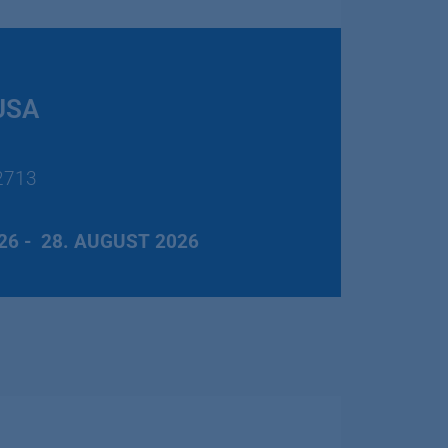
 USA
C2713
26 -
28. AUGUST 2026