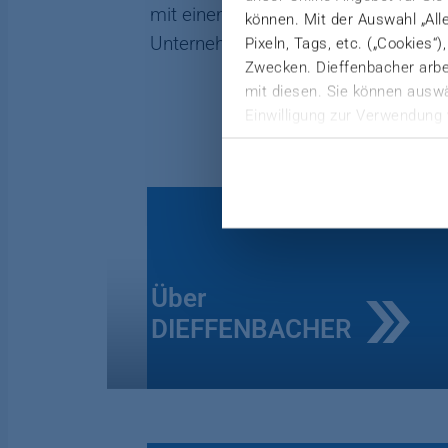
mit einem hohen Maß an Partnerschaf
können. Mit der Auswahl „All
Unternehmensziele immer einen Schr
Pixeln, Tags, etc. („Cookies“
Zwecken. Dieffenbacher arbei
mit diesen. Sie können auswä
Einwilligung zur Verwendung 
Weitere Informationen finden 
Datenschutzerklärung
|
Imp
Über
DIEFFENBACHER