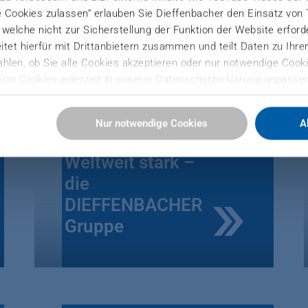
tlichkeit. Wir nehmen stets Ihre Businessperspektive 
e Cookies zulassen“ erlauben Sie Dieffenbacher den Einsatz von
itt weiterzubringen.
), welche nicht zur Sicherstellung der Funktion der Website erfor
tet hierfür mit Drittanbietern zusammen und teilt Daten zu Ihr
hlen, ob Sie alle Cookies akzeptieren oder nur notwendige Cooki
von Cookies jederzeit in unserer Datenschutzerklärung anpassen
Sie hier:
Nur notwendige Cookies
A
ressum
Weltweit stark –
die
DIEFFENBACHER
Gruppe