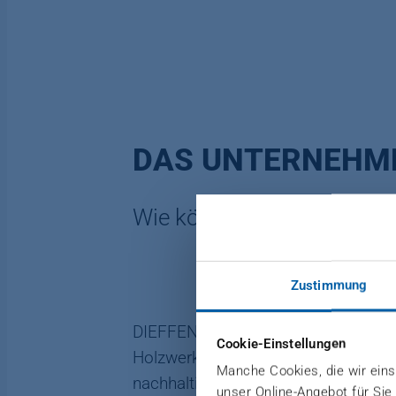
DAS UNTERNEHM
Wie können wir Sie weiter
Zustimmung
DIEFFENBACHER ist einer der fortsc
Cookie-Einstellungen
Holzwerkstoff-, Forming- und Recycli
Manche Cookies, die wir einse
nachhaltigeren Energiegewinnung a
unser Online-Angebot für Sie