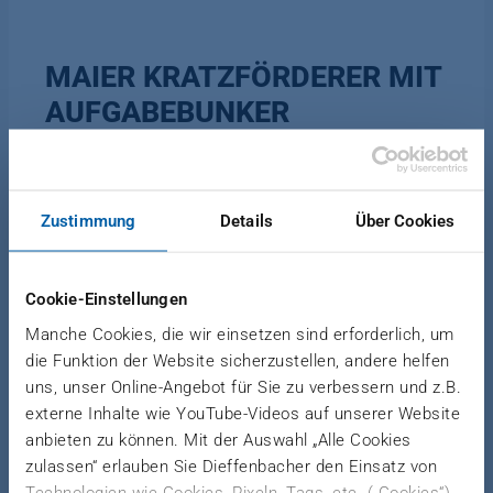
MAIER KRATZFÖRDERER MIT
AUFGABEBUNKER
Der DPC Kratzförderer mit Aufgabebunker ist für
Zustimmung
Details
Über Cookies
die Direktbeladung von Holzschüttgütern
konzipiert. Die Beladung erfolgt in der Regel mittels
Cookie-Einstellungen
Frontlader oder LKW. Der DPC dient als Puffer und
vergleichmäßigt den aufgeschütteten
Manche Cookies, die wir einsetzen sind erforderlich, um
Materialstrom durch einen Steigteil. Eine
die Funktion der Website sicherzustellen, andere helfen
uns, unser Online-Angebot für Sie zu verbessern und z.B.
großdimensionierte, horizontale, robuste
externe Inhalte wie YouTube-Videos auf unserer Website
Beschickungszone und ein angeschlossener
anbieten zu können. Mit der Auswahl „Alle Cookies
geneigter Trog mit hohen Seitenwänden und
zulassen“ erlauben Sie Dieffenbacher den Einsatz von
verstärkten Ketten mit Mitnehmern sorgen für den
Technologien wie Cookies, Pixeln, Tags, etc. („Cookies“),