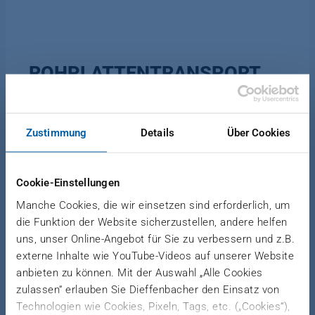
ROHPLATTENTRANSPORT
Zustimmung
Details
Über Cookies
Das System ist für den kontinuierlichen
Hochgeschwindigkeitsbetrieb ausgelegt. Am
Anfang der Linie kommen Kantenbesäum- und
Cookie-Einstellungen
Diagonalsägen zum Einsatz, gefolgt von
Manche Cookies, die wir einsetzen sind erforderlich, um
Einrichtungen zur Kontrolle der
die Funktion der Website sicherzustellen, andere helfen
Platteneigenschaften. Auswurf von Ausschuss-
uns, unser Online-Angebot für Sie zu verbessern und z.B.
Platten vor den Kühlwendern. Kühlwender zur
externe Inhalte wie YouTube-Videos auf unserer Website
Senkung der Plattentemperatur. Kontinuierliche
anbieten zu können. Mit der Auswahl „Alle Cookies
Stapelung mit automatischer Produktumstellung.
zulassen“ erlauben Sie Dieffenbacher den Einsatz von
Technologien wie Cookies, Pixeln, Tags, etc. („Cookies“),