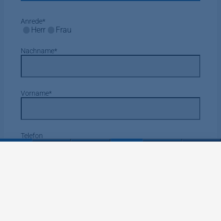
Anrede
*
Herr
Frau
Nachname
*
Vorname
*
Telefon
E-Mail-Adresse
*
Ihre Nachricht
*