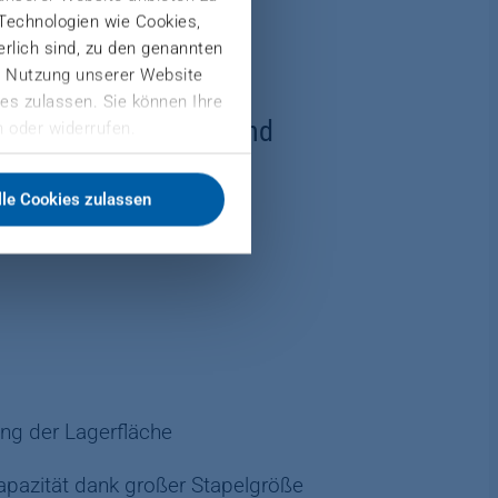
 Technologien wie Cookies,
derlich sind, zu den genannten
er Nutzung unserer Website
es zulassen. Sie können Ihre
n Spanplatten-, OSB- und
 oder widerrufen.
eln
lle Cookies zulassen
ung der Lagerfläche
apazität dank großer Stapelgröße