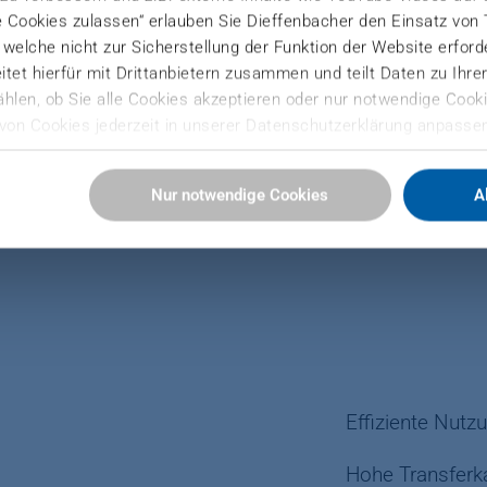
e Cookies zulassen“ erlauben Sie Dieffenbacher den Einsatz von
), welche nicht zur Sicherstellung der Funktion der Website erfor
tet hierfür mit Drittanbietern zusammen und teilt Daten zu Ihr
hlen, ob Sie alle Cookies akzeptieren oder nur notwendige Cooki
Lagern vo
von Cookies jederzeit in unserer Datenschutzerklärung anpassen
MDF-Stap
Sie hier:
Nur notwendige Cookies
A
ressum
Effiziente Nutz
Hohe Transferk