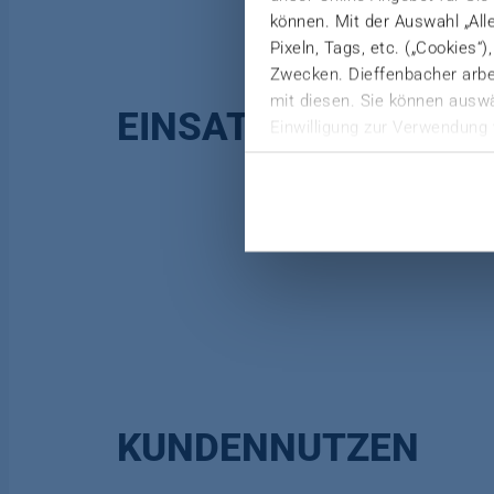
können. Mit der Auswahl „All
Pixeln, Tags, etc. („Cookies“
Zwecken. Dieffenbacher arbei
mit diesen. Sie können auswä
EINSATZ
Einwilligung zur Verwendung 
Weitere Informationen finden 
Datenschutzerklärung
|
Imp
KUNDENNUTZEN