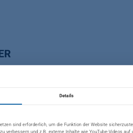
ER
Holzwerkstoffplatten. Lagerung von Rohplatten für di
Details
für die Endfertigung. Bestandsmanagementsystem mit 
tzen sind erforderlich, um die Funktion der Website sicherzuste
 zu verbessern und z.B. externe Inhalte wie YouTube-Videos auf