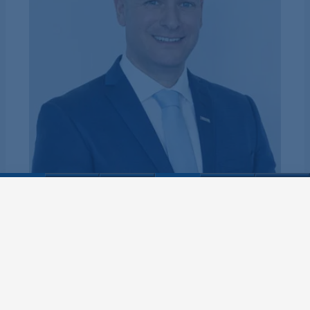
Sebastian Ritter
Area Sales Director Europe (Wood)
+49 7262 65 782
Email
Anrede
*
Herr
Frau