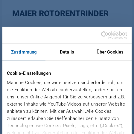
MAIER ROTORENTRINDER
Der MRE Rotorentrinder ermöglicht eine effektive
kontinuierliche Entrindung von Rundholz. Die
Zustimmung
Details
Über Cookies
Holzstämme werden seitlich in den Trog
aufgegeben, durch lange, mit
Entrindungswerkzeugen bestückte Rotoren in
Cookie-Einstellungen
Drehung versetzt und durch die Neigung der
Manche Cookies, die wir einsetzen sind erforderlich, um
Rotoren zum Austragsbereich gefördert.
die Funktion der Website sicherzustellen, andere helfen
uns, unser Online-Angebot für Sie zu verbessern und z.B.
externe Inhalte wie YouTube-Videos auf unserer Website
anbieten zu können. Mit der Auswahl „Alle Cookies
EINSATZ
zulassen“ erlauben Sie Dieffenbacher den Einsatz von
Technologien wie Cookies, Pixeln, Tags, etc. („Cookies“),
welche nicht zur Sicherstellung der Funktion der Website