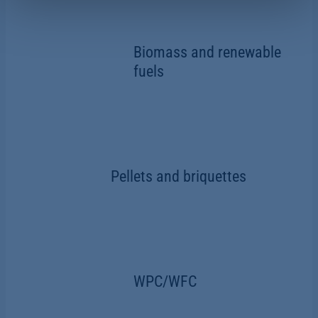
Weitere Informationen finden Sie hier:
Datenschutzerklärung
|
Impressum
Biomass and renewable
fuels
Pellets and briquettes
WPC/WFC