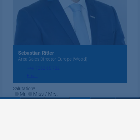
Sebastian Ritter
Area Sales Director Europe (Wood)
+49 7262 65 782
Email
Salutation
*
Mr.
Miss / Mrs.
Surname
*
Name
*