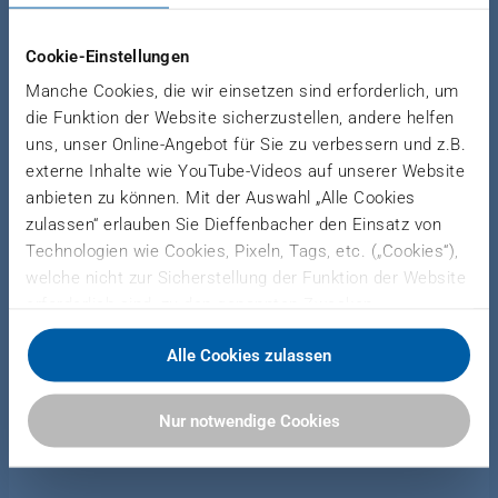
continuous transport of heavyweight wooden logs
to the subsequent conveyor. The material is
Cookie-Einstellungen
usually loaded by grapple, upstream longitudinal
Manche Cookies, die wir einsetzen sind erforderlich, um
or cross feeders. The conveyor is executed as a
die Funktion der Website sicherzustellen, andere helfen
welded trough with driven parallel-running
uns, unser Online-Angebot für Sie zu verbessern und z.B.
reinforced chains.
externe Inhalte wie YouTube-Videos auf unserer Website
anbieten zu können. Mit der Auswahl „Alle Cookies
zulassen“ erlauben Sie Dieffenbacher den Einsatz von
Technologien wie Cookies, Pixeln, Tags, etc. („Cookies“),
APPLICATION
welche nicht zur Sicherstellung der Funktion der Website
erforderlich sind, zu den genannten Zwecken.
Dieffenbacher arbeitet hierfür mit Drittanbietern
Alle Cookies zulassen
zusammen und teilt Daten zu Ihrer Nutzung unserer
Website mit diesen. Sie können auswählen, ob Sie alle
Panel boards (PB, MDF, OSB)
Cookies akzeptieren oder nur notwendige Cookies
Nur notwendige Cookies
zulassen. Sie können Ihre Einwilligung zur Verwendung
von Cookies jederzeit in unserer Datenschutzerklärung
anpassen oder widerrufen.