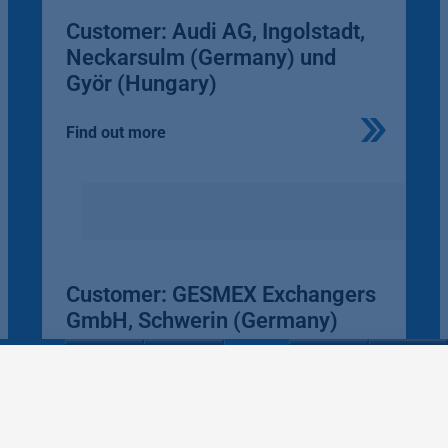
Customer: Audi AG, Ingolstadt,
Neckarsulm (Germany) und
Györ (Hungary)
Find out more
Customer: GESMEX Exchangers
GmbH, Schwerin (Germany)
Find out more