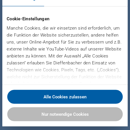
Our references demonstrate how DIEFFENBACHER
solutions have proven themselves with customers.
Just a small selection of our projects is presented.
Cookie-Einstellungen
Want to see more examples? Schedule a meeting
Manche Cookies, die wir einsetzen sind erforderlich, um
with us today.
die Funktion der Website sicherzustellen, andere helfen
uns, unser Online-Angebot für Sie zu verbessern und z.B.
externe Inhalte wie YouTube-Videos auf unserer Website
anbieten zu können. Mit der Auswahl „Alle Cookies
References Composites
zulassen“ erlauben Sie Dieffenbacher den Einsatz von
Technologien wie Cookies, Pixeln, Tags, etc. („Cookies“),
welche nicht zur Sicherstellung der Funktion der Website
erforderlich sind, zu den genannten Zwecken.
Dieffenbacher arbeitet hierfür mit Drittanbietern
Alle Cookies zulassen
zusammen und teilt Daten zu Ihrer Nutzung unserer
References Metal
Website mit diesen. Sie können auswählen, ob Sie alle
Cookies akzeptieren oder nur notwendige Cookies
Nur notwendige Cookies
zulassen. Sie können Ihre Einwilligung zur Verwendung
von Cookies jederzeit in unserer Datenschutzerklärung