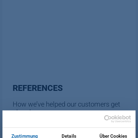
REFERENCES
How we’ve helped our customers get
ahead
Zustimmung
Details
Über Cookies