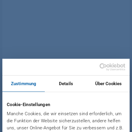
METAL FORMING PROCESS
System solutions for metal forming
Zustimmung
Details
Über Cookies
Cookie-Einstellungen
Realize large forming paths at constant speed
Manche Cookies, die wir einsetzen sind erforderlich, um
even with long process and holding times during
die Funktion der Website sicherzustellen, andere helfen
sheet metal forming. Our hydraulic forming
uns, unser Online-Angebot für Sie zu verbessern und z.B.