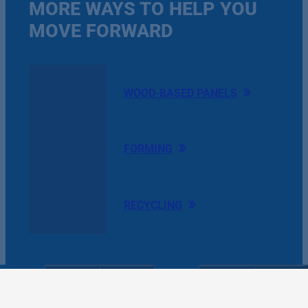
MORE WAYS TO HELP YOU
MOVE FORWARD
WOOD-BASED PANELS
FORMING
RECYCLING