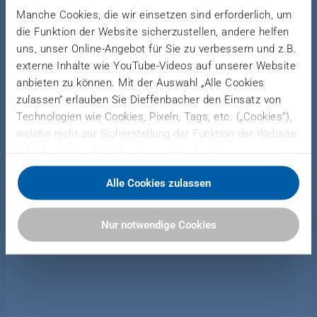
material outfeed to the downstream area,
Manche Cookies, die wir einsetzen sind erforderlich, um
irrespective of the bin’s filling level.
die Funktion der Website sicherzustellen, andere helfen
uns, unser Online-Angebot für Sie zu verbessern und z.B.
externe Inhalte wie YouTube-Videos auf unserer Website
anbieten zu können. Mit der Auswahl „Alle Cookies
APPLICATION
zulassen“ erlauben Sie Dieffenbacher den Einsatz von
Technologien wie Cookies, Pixeln, Tags, etc. („Cookies“),
welche nicht zur Sicherstellung der Funktion der Website
erforderlich sind, zu den genannten Zwecken.
Dieffenbacher arbeitet hierfür mit Drittanbietern
Strand buffering,
Alle Cookies zulassen
zusammen und teilt Daten zu Ihrer Nutzung unserer
discharging and dosing
Website mit diesen. Sie können auswählen, ob Sie alle
Cookies akzeptieren oder nur notwendige Cookies
before drying or gluing
Nur notwendige Cookies
zulassen. Sie können Ihre Einwilligung zur Verwendung
von Cookies jederzeit in unserer Datenschutzerklärung
anpassen oder widerrufen.
Weitere Informationen finden Sie hier: