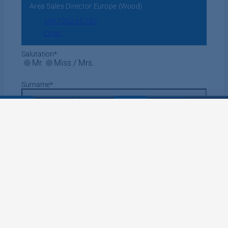
Area Sales Director Europe (Wood)
+49 7262 65 782
Email
Salutation
*
Mr.
Miss / Mrs.
Surname
*
Name
*
Phone number
Email
*