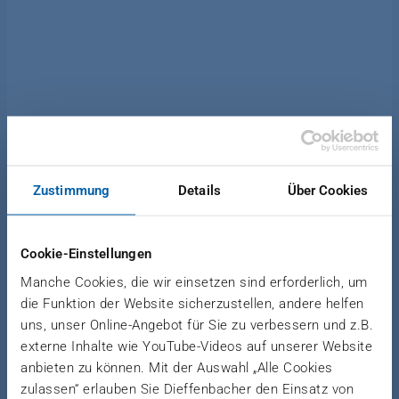
NOTHING JUST
HAPPENS
Zustimmung
Details
Über Cookies
Cookie-Einstellungen
Manche Cookies, die wir einsetzen sind erforderlich, um
WANT TO READ
MOVED
die Funktion der Website sicherzustellen, andere helfen
ONLINE AND ACCESS
uns, unser Online-Angebot für Sie zu verbessern und z.B.
externe Inhalte wie YouTube-Videos auf unserer Website
EXCLUSIVE CONTENT LIKE
anbieten zu können. Mit der Auswahl „Alle Cookies
VIDEOS, PICTURE
zulassen“ erlauben Sie Dieffenbacher den Einsatz von