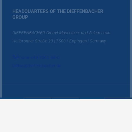
HEADQUARTERS OF THE DIEFFENBACHER
GROUP
DIEFFENBACHER GmbH Maschinen- und Anlagenbau
Heilbronner Straße 20 | 75031 Eppingen | Germany
Phone +49 7262 65-0
dse@dieffenbacher.de
Supply and Purchasing
Imprint
Data Privacy Statement
Data Protection Information