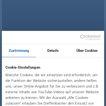
ALLER GUTEN
DINGE SIND DREI
Zustimmung
Details
Über Cookies
Cookie-Einstellungen
Manche Cookies, die wir einsetzen sind erforderlich, um
WANT TO READ
MOVED
die Funktion der Website sicherzustellen, andere helfen
ONLINE AND ACCESS
uns, unser Online-Angebot für Sie zu verbessern und z.B.
externe Inhalte wie YouTube-Videos auf unserer Website
EXCLUSIVE CONTENT LIKE
anbieten zu können. Mit der Auswahl „Alle Cookies
VIDEOS, PICTURE
zulassen“ erlauben Sie Dieffenbacher den Einsatz von