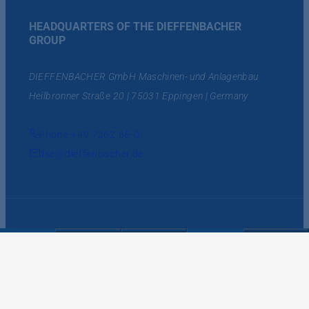
HEADQUARTERS OF THE DIEFFENBACHER
GROUP
DIEFFENBACHER GmbH Maschinen- und Anlagenbau
Heilbronner Straße 20 | 75031 Eppingen | Germany
Phone +49 7262 65-0
dse@dieffenbacher.de
Supply and Purchasing
Imprint
Data Privacy Statement
Data Protection Information