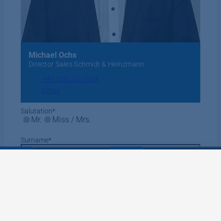
Michael Ochs
Director Sales Schmidt & Heinzmann
+49 7262 65-5934
Email
Salutation
*
Mr.
Miss / Mrs.
Surname
*
Name
*