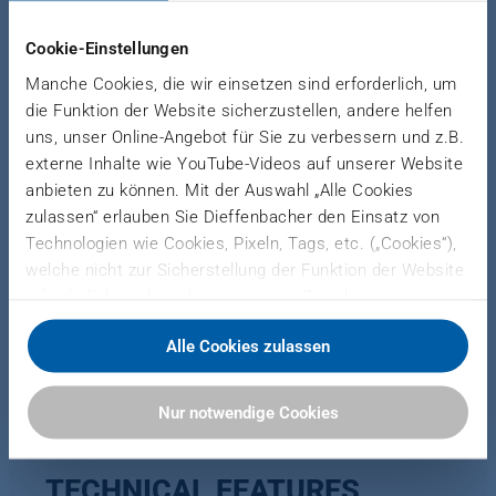
The stand-alone machine can be individually
Cookie-Einstellungen
configured to meet specific requirements, from
Manche Cookies, die wir einsetzen sind erforderlich, um
simple longitudinal cutting to convenient
die Funktion der Website sicherzustellen, andere helfen
longitudinal and cross cutting with preselectable
uns, unser Online-Angebot für Sie zu verbessern und z.B.
quantities, including output into a collection
externe Inhalte wie YouTube-Videos auf unserer Website
basket, onto an exit conveyor belt, or stacking onto
anbieten zu können. Mit der Auswahl „Alle Cookies
a table. In addition to standard blades for
zulassen“ erlauben Sie Dieffenbacher den Einsatz von
longitudinal and cross cuts, the system supports
Technologien wie Cookies, Pixeln, Tags, etc. („Cookies“),
roller knives and scissors-cutting roller knives.
welche nicht zur Sicherstellung der Funktion der Website
erforderlich sind, zu den genannten Zwecken.
Dieffenbacher arbeitet hierfür mit Drittanbietern
Alle Cookies zulassen
zusammen und teilt Daten zu Ihrer Nutzung unserer
Website mit diesen. Sie können auswählen, ob Sie alle
Cookies akzeptieren oder nur notwendige Cookies
Nur notwendige Cookies
zulassen. Sie können Ihre Einwilligung zur Verwendung
von Cookies jederzeit in unserer Datenschutzerklärung
anpassen oder widerrufen.
TECHNICAL FEATURES