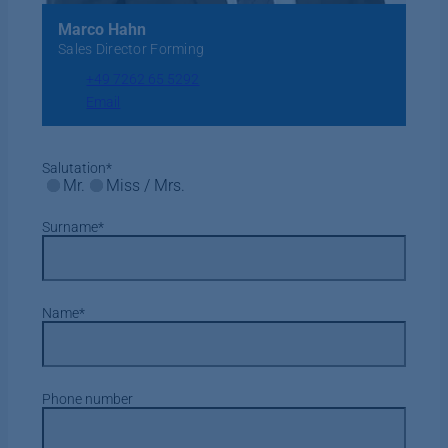
Marco Hahn
Sales Director Forming
+49 7262 65 5292
Email
Salutation
*
Mr.
Miss / Mrs.
Surname
*
Name
*
Phone number