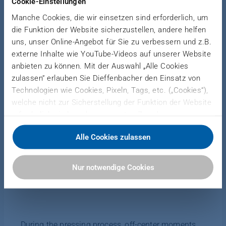
Cookie-Einstellungen
maximum availability
Manche Cookies, die wir einsetzen sind erforderlich, um
die Funktion der Website sicherzustellen, andere helfen
uns, unser Online-Angebot für Sie zu verbessern und z.B.
Increase your efficiency with fast speeds and
externe Inhalte wie YouTube-Videos auf unserer Website
economical energy consumption of the
anbieten zu können. Mit der Auswahl „Alle Cookies
CompressPlus. The Plus press concept achieves
zulassen“ erlauben Sie Dieffenbacher den Einsatz von
Technologien wie Cookies, Pixeln, Tags, etc. („Cookies“),
high production output and guarantees maximum
welche nicht zur Sicherstellung der Funktion der Website
availability. Active high-speed parallel control
erforderlich sind, zu den genannten Zwecken.
ensures precise part thicknesses and thus higher
Dieffenbacher arbeitet hierfür mit Drittanbietern
part quality.
Alle Cookies zulassen
zusammen und teilt Daten zu Ihrer Nutzung unserer
Website mit diesen. Sie können auswählen, ob Sie alle
Cookies akzeptieren oder nur notwendige Cookies
Nur notwendige Cookies
zulassen. Sie können Ihre Einwilligung zur Verwendung
Active high-speed parallel control
von Cookies jederzeit in unserer Datenschutzerklärung
anpassen oder widerrufen.
Weitere Informationen finden Sie hier:
During the pressing process, off-center moments