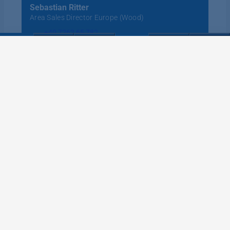
Sebastian Ritter
Area Sales Director Europe (Wood)
+49 7262 65 782
Email
Salutation
*
Mr.
Miss / Mrs.
Surname
*
Name
*
Phone number
Email
*