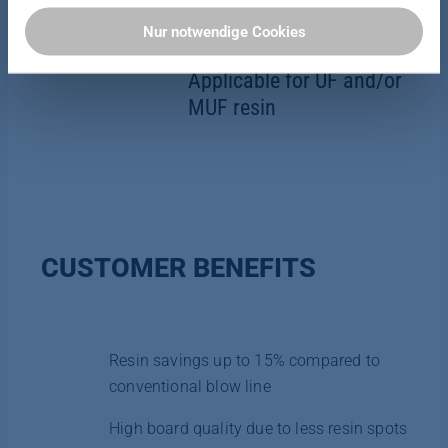
Cookies akzeptieren oder nur notwendige Cookies
Nur notwendige Cookies
zulassen. Sie können Ihre Einwilligung zur Verwendung
von Cookies jederzeit in unserer Datenschutzerklärung
Applicable for UF and/or
anpassen oder widerrufen.
MUF resin
Weitere Informationen finden Sie hier:
Datenschutzerklärung
|
Impressum
CUSTOMER BENEFITS
Resin savings up to 15% compared to
conventional blow line
High board quality due to less resin spots