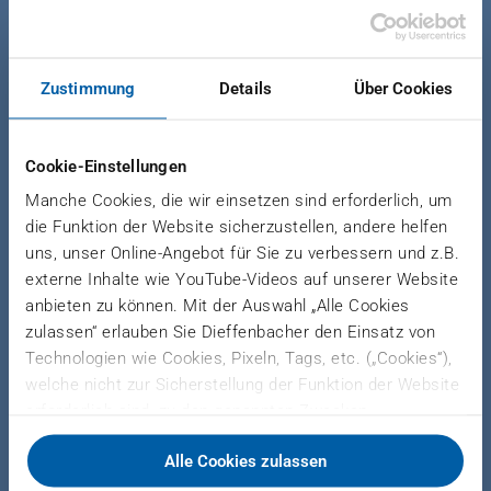
The well-proven PROjet system applies resin and
Zustimmung
Details
Über Cookies
additives directly to wood fibers in the blow line. It
consists of a resin injection tube with steam
atomizing nozzles, a distribution unit with valves,
Cookie-Einstellungen
sensors and a water booster station for cleaning.
Manche Cookies, die wir einsetzen sind erforderlich, um
die Funktion der Website sicherzustellen, andere helfen
uns, unser Online-Angebot für Sie zu verbessern und z.B.
externe Inhalte wie YouTube-Videos auf unserer Website
APPLICATION
anbieten zu können. Mit der Auswahl „Alle Cookies
zulassen“ erlauben Sie Dieffenbacher den Einsatz von
Technologien wie Cookies, Pixeln, Tags, etc. („Cookies“),
welche nicht zur Sicherstellung der Funktion der Website
erforderlich sind, zu den genannten Zwecken.
MDF/HDF panel industry
Dieffenbacher arbeitet hierfür mit Drittanbietern
Alle Cookies zulassen
zusammen und teilt Daten zu Ihrer Nutzung unserer
Website mit diesen. Sie können auswählen, ob Sie alle