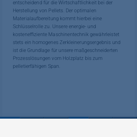
entscheidend für die Wirtschaftlichkeit bei der
Herstellung von Pellets. Der optimalen
Materialaufbereitung kommt hierbei eine
Schlüsselrolle zu. Unsere energie- und
kosteneffiziente Maschinentechnik gewährleistet
stets ein homogenes Zerkleinerungsergebnis und
ist die Grundlage für unsere maßgeschneiderten
Prozesslösungen vom Holzplatz bis zum
pelletierfähigen Span.