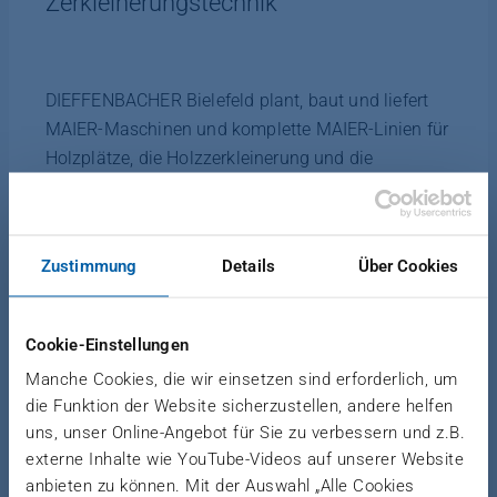
Zerkleinerungstechnik
DIEFFENBACHER Bielefeld plant, baut und liefert
MAIER-Maschinen und komplette MAIER-Linien für
Holzplätze, die Holzzerkleinerung und die
Materialaufbereitung. Unsere Lösungen werden
weltweit in
Spanplatten
-,
MDF
- und
OSB
-Werken,
bei der
Alt- und Restholzverwertung
, in Pellet- und
Zustimmung
Details
Über Cookies
Biomasseanlagen sowie in der WPC/WFC-Industrie
eingesetzt. Seit 2009 gehört DIEFFENBACHER
Bielefeld (vormals B. MAIER
Cookie-Einstellungen
Zerkleinerungstechnik) zur DIEFFENBACHER
Manche Cookies, die wir einsetzen sind erforderlich, um
Gruppe.
die Funktion der Website sicherzustellen, andere helfen
uns, unser Online-Angebot für Sie zu verbessern und z.B.
externe Inhalte wie YouTube-Videos auf unserer Website
anbieten zu können. Mit der Auswahl „Alle Cookies