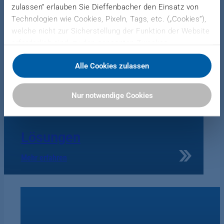
zulassen“ erlauben Sie Dieffenbacher den Einsatz von
Technologien wie Cookies, Pixeln, Tags, etc. („Cookies“),
welche nicht zur Sicherstellung der Funktion der Website
Produkte
erforderlich sind, zu den genannten Zwecken.
Dieffenbacher arbeitet hierfür mit Drittanbietern
Mehr erfahren
Alle Cookies zulassen
zusammen und teilt Daten zu Ihrer Nutzung unserer
Website mit diesen. Sie können auswählen, ob Sie alle
Cookies akzeptieren oder nur notwendige Cookies
Nur notwendige Cookies
zulassen. Sie können Ihre Einwilligung zur Verwendung
von Cookies jederzeit in unserer Datenschutzerklärung
anpassen oder widerrufen.
Lösungen
Weitere Informationen finden Sie hier:
Mehr erfahren
Datenschutzerklärung
|
Impressum