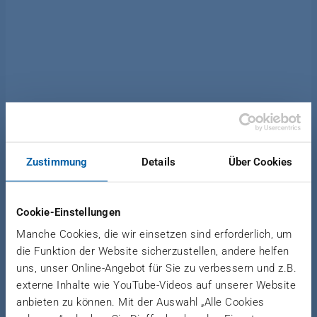
News Unternehmen
|
21. Dezember 2021
VOM PRESSENHERSTELLER
Zustimmung
Details
Über Cookies
ZUM INTERNATIONAL
FÜHRENDEN
Cookie-Einstellungen
GESAMTANLAGENANBIETER
Manche Cookies, die wir einsetzen sind erforderlich, um
die Funktion der Website sicherzustellen, andere helfen
Wolf-Gerd Dieffenbacher wird 70
uns, unser Online-Angebot für Sie zu verbessern und z.B.
externe Inhalte wie YouTube-Videos auf unserer Website
anbieten zu können. Mit der Auswahl „Alle Cookies