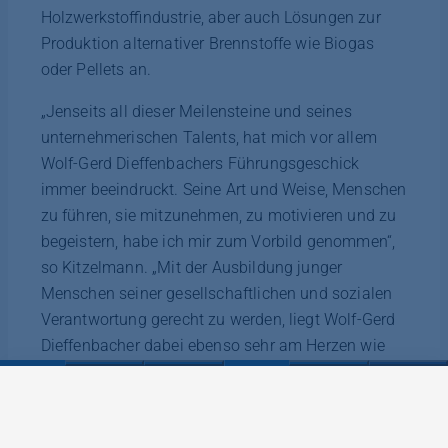
Holzwerkstoffindustrie, aber auch Lösungen zur
Produktion alternativer Brennstoffe wie Biogas
oder Pellets an.
„Jenseits all dieser Meilensteine und seines
unternehmerischen Talents, hat mich vor allem
Wolf-Gerd Dieffenbachers Führungsgeschick
immer beeindruckt. Seine Art und Weise, Menschen
zu führen, sie mitzunehmen, zu motivieren und zu
begeistern, habe ich mir zum Vorbild genommen“,
so Kitzelmann. „Mit der Ausbildung junger
Menschen seiner gesellschaftlichen und sozialen
Verantwortung gerecht zu werden, liegt Wolf-Gerd
Dieffenbacher dabei ebenso sehr am Herzen wie
das Wohl seiner Familie, seiner Mitarbeitenden und
des Unternehmens selbst.“
In einer Zeit großer Veränderungen ist es Wolf-Gerd