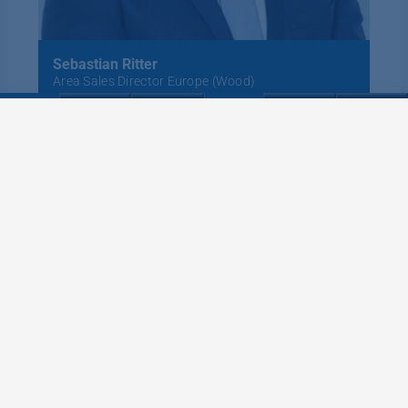
Sebastian Ritter
Area Sales Director Europe (Wood)
+49 7262 65 782
Email
Salutation
*
Mr.
Miss / Mrs.
Surname
*
Name
*
Phone number