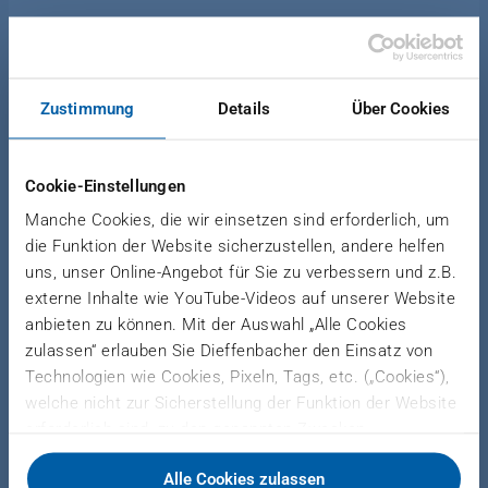
Wet material is injected via a blow-line into the
Zustimmung
Details
Über Cookies
dryer and pneumatically conveyed through the
dryer duct and dried to the required moisture
content. High efficiency cyclones separate the
Cookie-Einstellungen
fibers from the gas stream. Fibers are discharged
Manche Cookies, die wir einsetzen sind erforderlich, um
via airlocks. A portion of the exhaust gases can be
die Funktion der Website sicherzustellen, andere helfen
reused in dryer installations with recirculation air
uns, unser Online-Angebot für Sie zu verbessern und z.B.
operation.
externe Inhalte wie YouTube-Videos auf unserer Website
anbieten zu können. Mit der Auswahl „Alle Cookies
zulassen“ erlauben Sie Dieffenbacher den Einsatz von
Technologien wie Cookies, Pixeln, Tags, etc. („Cookies“),
APPLICATION
welche nicht zur Sicherstellung der Funktion der Website
erforderlich sind, zu den genannten Zwecken.
Dieffenbacher arbeitet hierfür mit Drittanbietern
Alle Cookies zulassen
zusammen und teilt Daten zu Ihrer Nutzung unserer