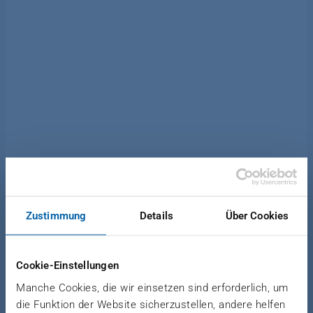
Zustimmung
Details
Über Cookies
News Holzwerkstoffe Recycling
|
07. April 2021
NILE WOOD VERGIBT
Cookie-Einstellungen
FOLGEAUFTRAG AN
Manche Cookies, die wir einsetzen sind erforderlich, um
DIEFFENBACHER
die Funktion der Website sicherzustellen, andere helfen