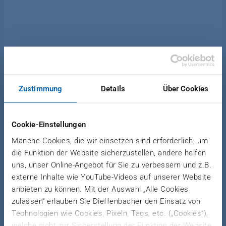
Zustimmung
Details
Über Cookies
News Wood-Based Panels Recycling
|
April 7, 2021
Cookie-Einstellungen
NILE WOOD PLACES
Manche Cookies, die wir einsetzen sind erforderlich, um
FOLLOW-UP ORDER WITH
die Funktion der Website sicherzustellen, andere helfen
DIEFFENBACHER
uns, unser Online-Angebot für Sie zu verbessern und z.B.
externe Inhalte wie YouTube-Videos auf unserer Website
Egyptian MDF newcomer extends
anbieten zu können. Mit der Auswahl „Alle Cookies
complete plant order to include a
zulassen“ erlauben Sie Dieffenbacher den Einsatz von
wood-chip cleaning line
Technologien wie Cookies, Pixeln, Tags, etc. („Cookies“),
welche nicht zur Sicherstellung der Funktion der Website