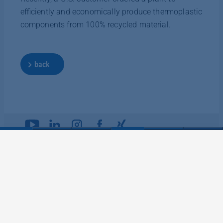
efficiently and economically produce thermoplastic
components from 100% recycled material.
back
HEADQUARTERS OF THE DIEFFENBACHER
GROUP
DIEFFENBACHER GmbH Maschinen- und Anlagenbau
Heilbronner Straße 20 | 75031 Eppingen | Germany