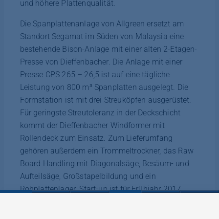
und höhere Plattenqualität.
Die Spanplattenanlage von Allgreen ersetzt am
Standort Segamat im Süden von Malaysia eine
bestehende Bison-Anlage mit einer alten 2-Etagen-
Presse von Dieffenbacher. Die Anlage mit einer
Presse CPS 265 – 26,5 ist auf eine tägliche
Leistung von 800 m³ Spanplatten ausgelegt. Die
Formstation ist mit drei Streuköpfen ausgerüstet.
Für geringste Streutoleranz in der Deckschicht
kommt der Dieffenbacher Windformer mit
Rollendeck zum Einsatz. Zum Lieferumfang
gehören außerdem ein Trommeltrockner, das Raw
Board Handling mit Diagonalsäge, Besäum- und
Aufteilsäge, Großstapelbildung und ein
Rohplattenlager. Start-up ist für Frühjahr 2017
geplant. Allgreen gehört zur Evergreen Gruppe, die
als einer der weltweit wichtigsten Produzenten von