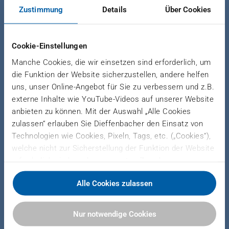
News Holzwerkstoffe
|
11. August 2015
Zustimmung
Details
Über Cookies
DIEFFENBACHER VERKAUFT
Cookie-Einstellungen
ZWEI ANLAGEN NACH ASIEN
Manche Cookies, die wir einsetzen sind erforderlich, um
die Funktion der Website sicherzustellen, andere helfen
Metro-Ply bestellt erneut die neue
uns, unser Online-Angebot für Sie zu verbessern und z.B.
Presse CPS+
externe Inhalte wie YouTube-Videos auf unserer Website
anbieten zu können. Mit der Auswahl „Alle Cookies
zulassen“ erlauben Sie Dieffenbacher den Einsatz von
Technologien wie Cookies, Pixeln, Tags, etc. („Cookies“),
Gleich zwei Aufträge für Anlagen in Asien konnte
welche nicht zur Sicherstellung der Funktion der Website
Dieffenbacher im Juni 2015 gewinnen. Allgreen
erforderlich sind, zu den genannten Zwecken.
Timber Products aus Malaysia bestellte eine
Dieffenbacher arbeitet hierfür mit Drittanbietern
Spananlage. Der zweite Auftrag kam erneut aus
Alle Cookies zulassen
zusammen und teilt Daten zu Ihrer Nutzung unserer
der Metro-Ply Gruppe. Der thailändische
Website mit diesen. Sie können auswählen, ob Sie alle
Plattenproduzent bestellte eine THDF-Anlage
Cookies akzeptieren oder nur notwendige Cookies
Nur notwendige Cookies
inklusive der neuen Presse CPS+. Damit hat
zulassen. Sie können Ihre Einwilligung zur Verwendung