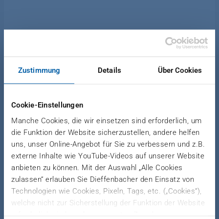
Zustimmung
Details
Über Cookies
News Wood-Based Panels
|
January 30, 2017
Cookie-Einstellungen
NEW ORDER FROM SPAIN
Manche Cookies, die wir einsetzen sind erforderlich, um
die Funktion der Website sicherzustellen, andere helfen
Tableros Hispanos orders the core
uns, unser Online-Angebot für Sie zu verbessern und z.B.
package of a particleboard plant from
externe Inhalte wie YouTube-Videos auf unserer Website
Dieffenbacher
anbieten zu können. Mit der Auswahl „Alle Cookies
zulassen“ erlauben Sie Dieffenbacher den Einsatz von
Technologien wie Cookies, Pixeln, Tags, etc. („Cookies“),
welche nicht zur Sicherstellung der Funktion der Website
Grupo Martín is the largest trader in wood-based
erforderlich sind, zu den genannten Zwecken.
panels and accessories for the wood and furniture