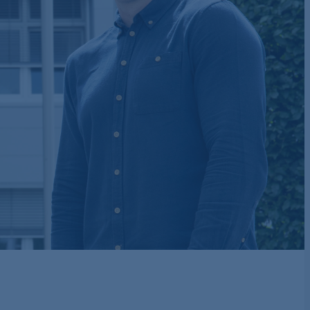
Heinzmann SMC
lines for semi-
finished material
Slitting & Cutting
Machines
Schmidt &
Heinzmann fiber
cutting systems
LFT-D compounding
line
Transformerboard
Production Line
One2One process
solution
Sustainable
solutions for
forming