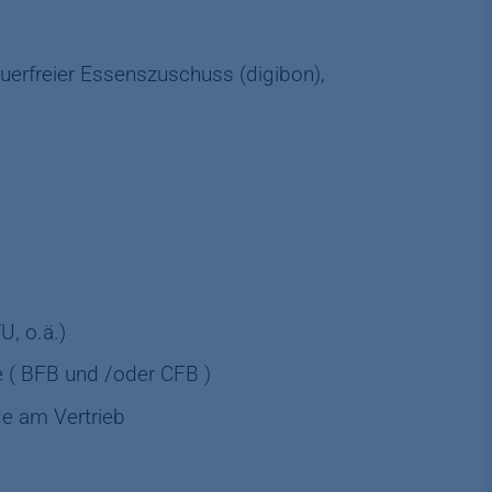
euerfreier Essenszuschuss (digibon),
, o.ä.)
e ( BFB und /oder CFB )
de am Vertrieb