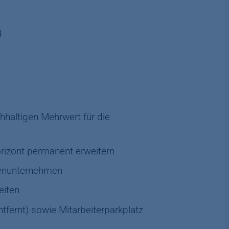
g
haltigen Mehrwert für die
rizont permanent erweitern
lienunternehmen
eiten
fernt) sowie Mitarbeiterparkplatz