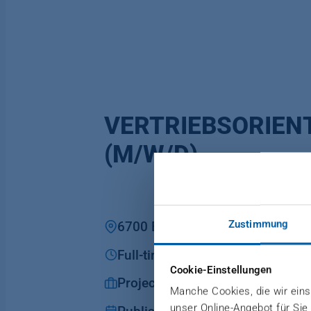
VERTRIEBSORIEN
(M/W/D)
Zustimmung
6700 Bludenz
Full-time
Cookie-Einstellungen
Project planning and processing
Manche Cookies, die wir einse
unser Online-Angebot für Sie